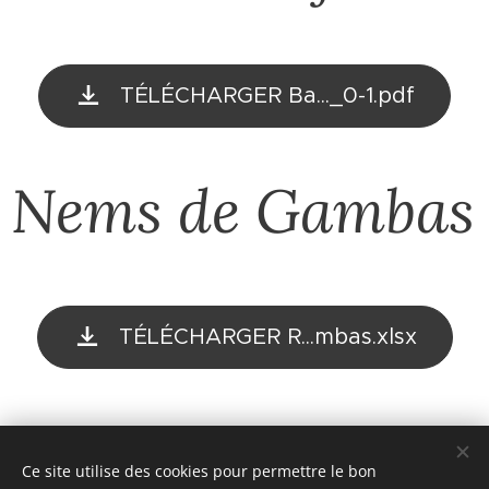
TÉLÉCHARGER Ba..._0-1.pdf
Nems de Gambas
TÉLÉCHARGER R...mbas.xlsx
Eclair fraise pistache
Ce site utilise des cookies pour permettre le bon