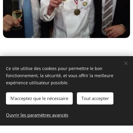
Ce site utilise des cookies pour permettre le bon
fonctionnement, la sécurité, et vous offrir la meilleure
expérience utilisateur possible.
Intronisation des Maitres Cuisinier de
N'acceptez que le nécessaire
Tout accepter
France , avec mes 2 parrains Mr GOETZ
Gérard (hotel Julien) et Mr Nopres
Ouvrir les paramètres avancés
(restaurant La Toque Blanche)