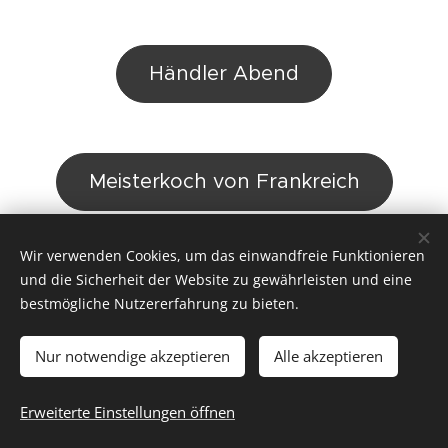
Händler Abend
Meisterkoch von Frankreich
Wir verwenden Cookies, um das einwandfreie Funktionieren
und die Sicherheit der Website zu gewährleisten und eine
bestmögliche Nutzererfahrung zu bieten.
© 2016 Maison de Laveline | Tous droits réservés
Optimisé par de RIGHI
Cookies
Nur notwendige akzeptieren
Alle akzeptieren
Sprachen
Erweiterte Einstellungen öffnen
Français
American English
Deutsch